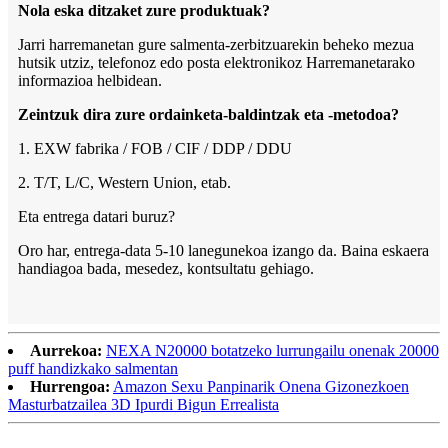
Nola eska ditzaket zure produktuak?
Jarri harremanetan gure salmenta-zerbitzuarekin beheko mezua
hutsik utziz, telefonoz edo posta elektronikoz Harremanetarako
informazioa helbidean.
Zeintzuk dira zure ordainketa-baldintzak eta -metodoa?
1. EXW fabrika / FOB / CIF / DDP / DDU
2. T/T, L/C, Western Union, etab.
Eta entrega datari buruz?
Oro har, entrega-data 5-10 lanegunekoa izango da. Baina eskaera
handiagoa bada, mesedez, kontsultatu gehiago.
Aurrekoa:
NEXA N20000 botatzeko lurrungailu onenak 20000
puff handizkako salmentan
Hurrengoa:
Amazon Sexu Panpinarik Onena Gizonezkoen
Masturbatzailea 3D Ipurdi Bigun Errealista