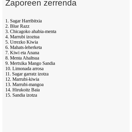
Zaporeen zerrenda
1. Sagar Harribitxia
2. Blue Razz
3. Chicagoko ahabia-menta
4. Marrubi izoztua
5. Urrezko Kiwia
6. Mahats-leherketa
7. Kiwi eta Anana
8. Menta Ahaltsua
9. Mertxika Mango Sandia
10. Limonada arrosa
11. Sagar garratz izotza
12. Marrubi-kiwia
13. Marrubi-mangoa
14. Hirukoitz Baia
15. Sandia izotza