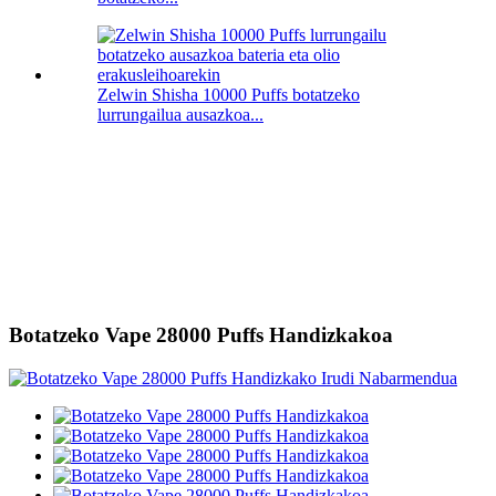
Zelwin Shisha 10000 Puffs botatzeko
lurrungailua ausazkoa...
Botatzeko Vape 28000 Puffs Handizkakoa