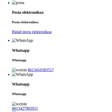
Posta elektronikoa
Posta elektronikoa
Bidali mezu elektronikoa
Whatsapp
Whatsapp
8613410583517
Whatsapp
Whatsapp
8613427902911