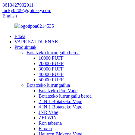
8613427902911
lucky0209@golusky.com
English
Etxea
VAPE SALDUENAK
Produktuak
Botatzeko lurrungailu beroa
10000 PUFF
20000 PUFF
30000 PUFF
40000 PUFF
50000 PUFF
Botatzeko lurrungailua
Botatzeko Pod Vape
Botatzeko lurrungailu beroa
2 IN 1 Botatzeko Vape
4 IN 1 Botatzeko Vape
JNR Vape
ZELWIN
Ron taberna
Fluxua
Haurren Blokeoa Vape