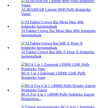
ALIBARBAR Lingote 9000 Puffs Botatzeko
Vapea
Al Fakher Crown Bar Mega Max 40K botatzeko
lurrungailuak
Al Fakher Crown Bar 60K E-Hose X botatzeko
lurrungailuak
BGA 5 in 1 Zaporeak 120000 120K Puffs
Botatzeko Vape
BGA Fox 6 in 1 140000 Puffs Seihileko Zapore
Botatzekoa...