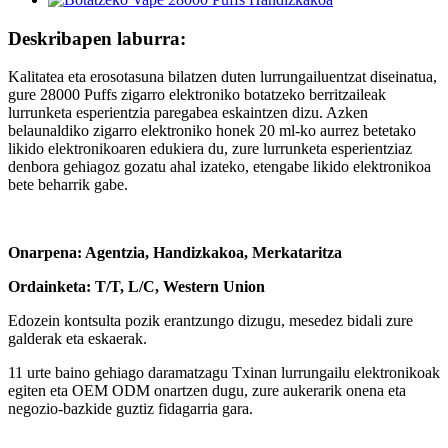
Deskribapen laburra:
Kalitatea eta erosotasuna bilatzen duten lurrungailuentzat diseinatua,
gure 28000 Puffs zigarro elektroniko botatzeko berritzaileak
lurrunketa esperientzia paregabea eskaintzen dizu. Azken
belaunaldiko zigarro elektroniko honek 20 ml-ko aurrez betetako
likido elektronikoaren edukiera du, zure lurrunketa esperientziaz
denbora gehiagoz gozatu ahal izateko, etengabe likido elektronikoa
bete beharrik gabe.
Onarpena: Agentzia, Handizkakoa, Merkataritza
Ordainketa: T/T, L/C, Western Union
Edozein kontsulta pozik erantzungo dizugu, mesedez bidali zure
galderak eta eskaerak.
11 urte baino gehiago daramatzagu Txinan lurrungailu elektronikoak
egiten eta OEM ODM onartzen dugu, zure aukerarik onena eta
negozio-bazkide guztiz fidagarria gara.