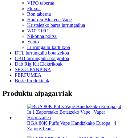
VIPO taberna
Fluxua
Ron taberna
Haurren Blokeoa Vape
Kristalezko barra lurrungailua
WOTOFO
Nikotina poltsa
Yuoto
Lurrungailu-kartutxoa
DTL lurrungailu botatzekoa
CBD lurrungailu-boligrafoa
Dab Rig Kit Elektrikoak
SEXU-PANPINA
PERFUMEA
Beste Produktuak
Produktu aipagarriak
BGA 80K Puffs Vape Handizkako Europa | 4
Zapore 1ean...