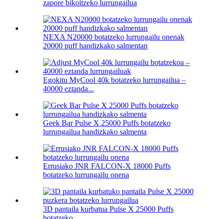
zapore bikoitzeko lurrungailua
NEXA N20000 botatzeko lurrungailu onenak
20000 puff handizkako salmentan
Egokitu MyCool 40k botatzeko lurrungailua –
40000 eztanda...
Geek Bar Pulse X 25000 Puffs botatzeko
lurrungailua handizkako salmenta
Errusiako JNR FALCON-X 18000 Puffs
botatzeko lurrungailu onena
3D pantaila kurbatua Pulse X 25000 Puffs
botatzeko...