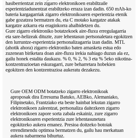
hasiberrientzat zein zigarro elektronikoen erabiltzaile
esperientziadunentzat erabiltzeko erraza izan dadin. 650 mAh-ko
bateria kargagarriak zigarro elektronikoaren esperientzia etenik
gabe gozatzea bermatzen du, eta C motako kargatze atakak
kargatze azkarra eta eraginkorra ahalbidetzen du.
Gure zigarro elektroniko botatzekoek aire-fluxu erregulagarria
eta sare-helizeak dituzte, zure lehentasun pertsonaletara egokitzen
den lurruntze-esperientzia pertsonalizagarria izan dadin. MTL
(ahotik ahora) zigarro elektroniko baten arnasketa estua edo
zuzenean biriketara doan aire-fluxu irekia nahiago duzun ala ez,
gailu honek estalita daukazu. % 0, % 2, % 3 eta % 5eko nikotina-
kontzentrazioetan eskuragarri, zure beharretara hobekien
egokitzen den kontzentrazioa aukeratu dezakezu.
Gure OEM ODM botatzeko zigarro elektronikoak
aproposak dira Erresuma Batuko, AEBko, Alemaniako,
Filipinetako, Frantziako eta beste hainbat lekutan zigarro
elektronikoen zaleentzat, pertsonaliza daitezkeen zigarro
elektronikoen zapore sorta zabala eskainiz, zure zigarro
elektronikoaren esperientzia zure lehentasunetara
egokitzeko aukera emanez. Presioa doitzeko botoiak
errendimendu optimoa bermatzen du, gailu hau merkatuan
aukera nabarmena bihurtuz.