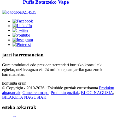
Puffs Botatzeko Vape
jarri harremanetan
Gure produktuei edo prezioen zerrendari buruzko kontsultak
egiteko, utzi iezaguzu eta 24 orduko epean jarriko gara zurekin
harremanetan.
kontsulta orain
© Copyright - 2010-2026 : Eskubide guztiak erreserbatuta.
Produktu
aipagarriak
,
Gunearen mapa
,
Produktu guztiak
,
BLOG NAGUSIA
,
BILAKETA NAGUSIAK
esteka azkarrak