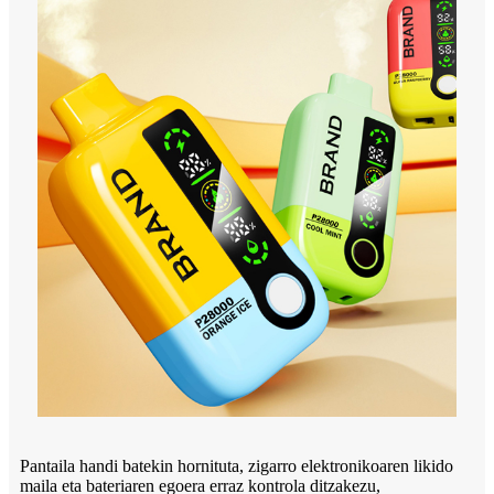
Pantaila handi batekin hornituta, zigarro elektronikoaren likido
maila eta bateriaren egoera erraz kontrola ditzakezu,