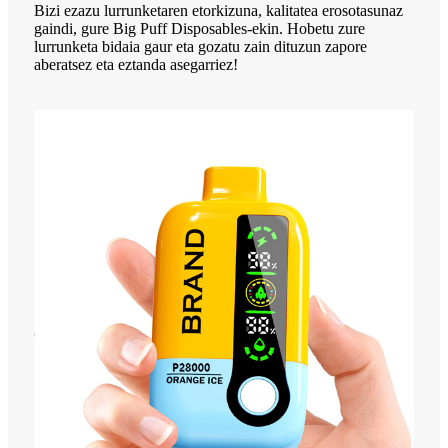
Bizi ezazu lurrunketaren etorkizuna, kalitatea erosotasunaz
gaindi, gure Big Puff Disposables-ekin. Hobetu zure
lurrunketa bidaia gaur eta gozatu zain dituzun zapore
aberatsez eta eztanda asegarriez!