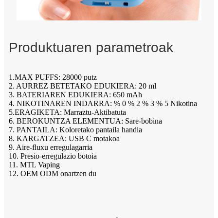
Produktuaren parametroak
1.MAX PUFFS: 28000 putz
2. AURREZ BETETAKO EDUKIERA: 20 ml
3. BATERIAREN EDUKIERA: 650 mAh
4. NIKOTINAREN INDARRA: % 0 % 2 % 3 % 5 Nikotina
5.ERAGIKETA: Marraztu-Aktibatuta
6. BEROKUNTZA ELEMENTUA: Sare-bobina
7. PANTAILA: Koloretako pantaila handia
8. KARGATZEA: USB C motakoa
9. Aire-fluxu erregulagarria
10. Presio-erregulazio botoia
11. MTL Vaping
12. OEM ODM onartzen du