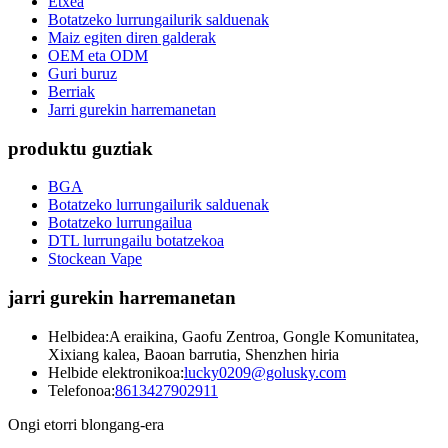
Etxea
Botatzeko lurrungailurik salduenak
Maiz egiten diren galderak
OEM eta ODM
Guri buruz
Berriak
Jarri gurekin harremanetan
produktu guztiak
BGA
Botatzeko lurrungailurik salduenak
Botatzeko lurrungailua
DTL lurrungailu botatzekoa
Stockean Vape
jarri gurekin harremanetan
Helbidea:
A eraikina, Gaofu Zentroa, Gongle Komunitatea,
Xixiang kalea, Baoan barrutia, Shenzhen hiria
Helbide elektronikoa:
lucky0209@golusky.com
Telefonoa:
8613427902911
Ongi etorri blongang-era