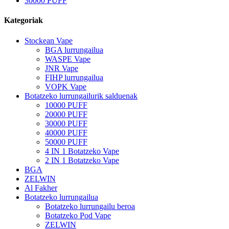
30000 PUFF
Kategoriak
Stockean Vape
BGA lurrungailua
WASPE Vape
JNR Vape
FIHP lurrungailua
VOPK Vape
Botatzeko lurrungailurik salduenak
10000 PUFF
20000 PUFF
30000 PUFF
40000 PUFF
50000 PUFF
4 IN 1 Botatzeko Vape
2 IN 1 Botatzeko Vape
BGA
ZELWIN
Al Fakher
Botatzeko lurrungailua
Botatzeko lurrungailu beroa
Botatzeko Pod Vape
ZELWIN