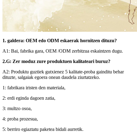
1. galdera: OEM edo ODM eskaerak hornitzen dituzu?
A1: Bai, fabrika gara, OEM /ODM zerbitzua eskaintzen dugu.
2.G: Zer moduz zure produktuen kalitateari buruz?
A2: Produktu guztiek gutxienez 5 kalitate-proba gainditu behar
dituzte, salgaiak egoera onean daudela ziurtatzeko.
1: fabrikara iristen den materiala,
2: erdi eginda dagoen zatia,
3: multzo osoa,
4: proba prozesua,
5: berriro egiaztatu paketea bidali aurretik.