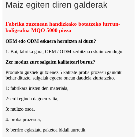
Maiz egiten diren galderak
Fabrika zuzenean handizkako botatzeko lurrun-
boligrafoa MQO 5000 pieza
OEM edo ODM eskaera hornitzen al duzu?
1. Bai, fabrika gara, OEM / ODM zerbitzua eskaintzen dugu.
Zer moduz zure salgaien kalitateari buruz?
Produktu guztiek gutxienez 5 kalitate-proba prozesu gainditu
behar dituzte, salgaiak egoera onean daudela ziurtatzeko.
1: fabrikara iristen den materiala,
2: erdi eginda dagoen zatia,
3: multzo osoa,
4: proba prozesua,
5: berriro egiaztatu paketea bidali aurretik.