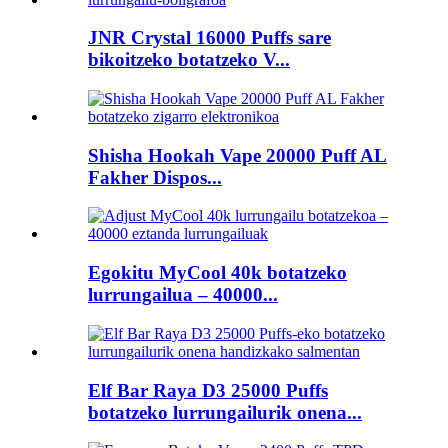
JNR Crystal 16000 Puffs sare
bikoitzeko botatzeko V...
Shisha Hookah Vape 20000 Puff AL
Fakher Dispos...
Egokitu MyCool 40k botatzeko
lurrungailua – 40000...
Elf Bar Raya D3 25000 Puffs
botatzeko lurrungailurik onena...