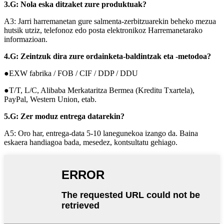
3.G: Nola eska ditzaket zure produktuak?
A3: Jarri harremanetan gure salmenta-zerbitzuarekin beheko mezua
hutsik utziz, telefonoz edo posta elektronikoz Harremanetarako
informazioan.
4.G: Zeintzuk dira zure ordainketa-baldintzak eta -metodoa?
●EXW fabrika / FOB / CIF / DDP / DDU
●T/T, L/C, Alibaba Merkataritza Bermea (Kreditu Txartela),
PayPal, Western Union, etab.
5.G: Zer moduz entrega datarekin?
A5: Oro har, entrega-data 5-10 lanegunekoa izango da. Baina
eskaera handiagoa bada, mesedez, kontsultatu gehiago.