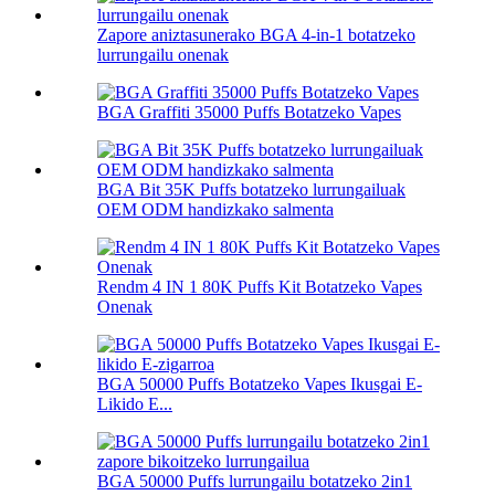
Zapore aniztasunerako BGA 4-in-1 botatzeko
lurrungailu onenak
BGA Graffiti 35000 Puffs Botatzeko Vapes
BGA Bit 35K Puffs botatzeko lurrungailuak
OEM ODM handizkako salmenta
Rendm 4 IN 1 80K Puffs Kit Botatzeko Vapes
Onenak
BGA 50000 Puffs Botatzeko Vapes Ikusgai E-
Likido E...
BGA 50000 Puffs lurrungailu botatzeko 2in1