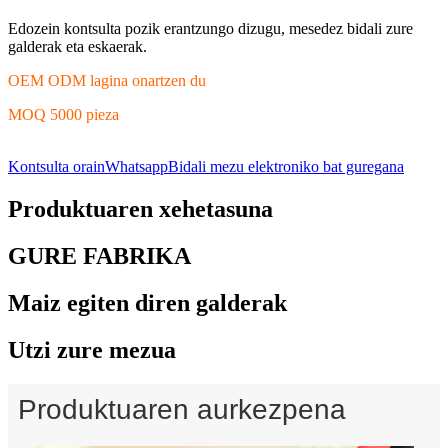
Edozein kontsulta pozik erantzungo dizugu, mesedez bidali zure
galderak eta eskaerak.
OEM ODM lagina onartzen du
MOQ 5000 pieza
Kontsulta orain
Whatsapp
Bidali mezu elektroniko bat guregana
Produktuaren xehetasuna
GURE FABRIKA
Maiz egiten diren galderak
Utzi zure mezua
Produktuaren aurkezpena