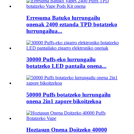
Erresuma Batuko lurrungailu
onenak 2400 eztanda TPD botatzeko
lurrungailua...
30000 Puffs-eko lurrungailu
botatzeko LED pantaila onena...
50000 Puffs botatzeko lurrungailu
onena 2in1 zapore bikoitzekoa
Hoztasun Onena Doitzeko 40000