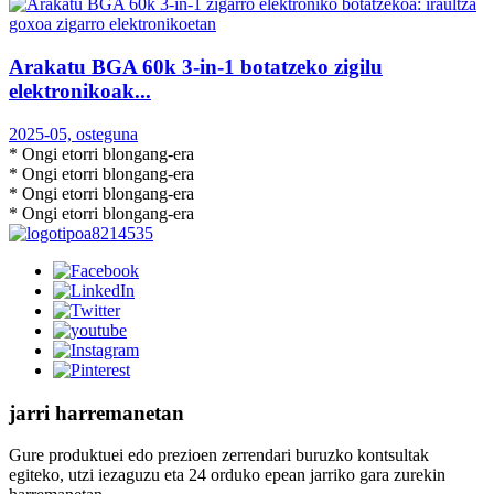
Arakatu BGA 60k 3-in-1 botatzeko zigilu
elektronikoak...
2025-05, osteguna
* Ongi etorri blongang-era
* Ongi etorri blongang-era
* Ongi etorri blongang-era
* Ongi etorri blongang-era
jarri harremanetan
Gure produktuei edo prezioen zerrendari buruzko kontsultak
egiteko, utzi iezaguzu eta 24 orduko epean jarriko gara zurekin