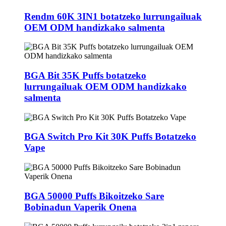
Rendm 60K 3IN1 botatzeko lurrungailuak
OEM ODM handizkako salmenta
BGA Bit 35K Puffs botatzeko
lurrungailuak OEM ODM handizkako
salmenta
BGA Switch Pro Kit 30K Puffs Botatzeko
Vape
BGA 50000 Puffs Bikoitzeko Sare
Bobinadun Vaperik Onena