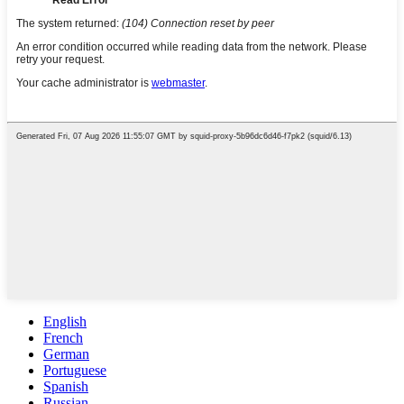
English
French
German
Portuguese
Spanish
Russian