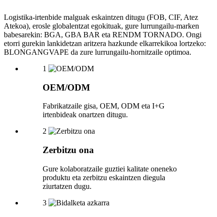
Logistika-irtenbide malguak eskaintzen ditugu (FOB, CIF, Atez
Atekoa), erosle globalentzat egokituak, gure lurrungailu-marken
babesarekin: BGA, GBA BAR eta RENDM TORNADO. Ongi
etorri gurekin lankidetzan aritzera hazkunde elkarrekikoa lortzeko:
BLONGANGVAPE da zure lurrungailu-hornitzaile optimoa.
1
OEM/ODM
Fabrikatzaile gisa, OEM, ODM eta I+G
irtenbideak onartzen ditugu.
2
Zerbitzu ona
Gure kolaboratzaile guztiei kalitate oneneko
produktu eta zerbitzu eskaintzen diegula
ziurtatzen dugu.
3