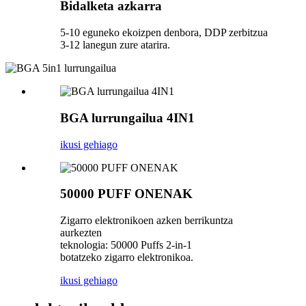
Bidalketa azkarra
5-10 eguneko ekoizpen denbora, DDP zerbitzua
3-12 lanegun zure atarira.
BGA lurrungailua 4IN1
ikusi gehiago
50000 PUFF ONENAK
Zigarro elektronikoen azken berrikuntza
aurkezten
teknologia: 50000 Puffs 2-in-1
botatzeko zigarro elektronikoa.
ikusi gehiago