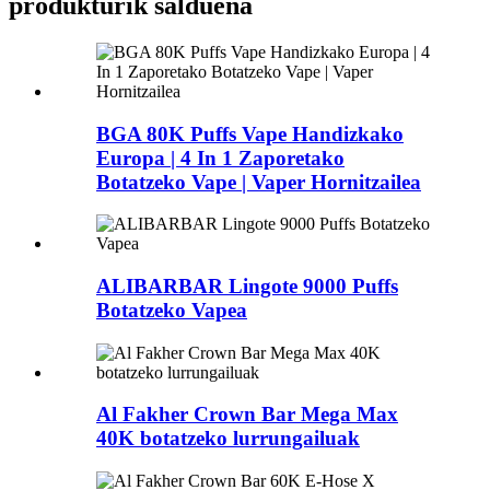
produkturik salduena
BGA 80K Puffs Vape Handizkako
Europa | 4 In 1 Zaporetako
Botatzeko Vape | Vaper Hornitzailea
ALIBARBAR Lingote 9000 Puffs
Botatzeko Vapea
Al Fakher Crown Bar Mega Max
40K botatzeko lurrungailuak