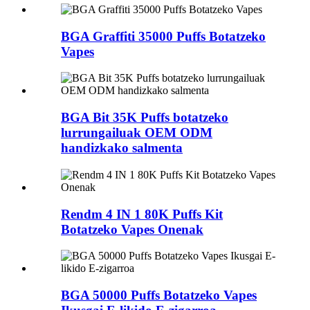
BGA Graffiti 35000 Puffs Botatzeko
Vapes
BGA Bit 35K Puffs botatzeko
lurrungailuak OEM ODM
handizkako salmenta
Rendm 4 IN 1 80K Puffs Kit
Botatzeko Vapes Onenak
BGA 50000 Puffs Botatzeko Vapes