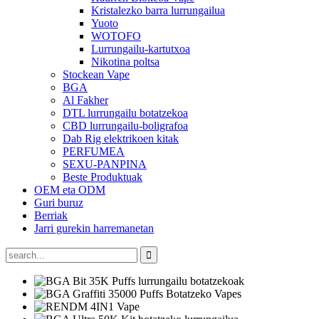
Kristalezko barra lurrungailua
Yuoto
WOTOFO
Lurrungailu-kartutxoa
Nikotina poltsa
Stockean Vape
BGA
Al Fakher
DTL lurrungailu botatzekoa
CBD lurrungailu-boligrafoa
Dab Rig elektrikoen kitak
PERFUMEA
SEXU-PANPINA
Beste Produktuak
OEM eta ODM
Guri buruz
Berriak
Jarri gurekin harremanetan