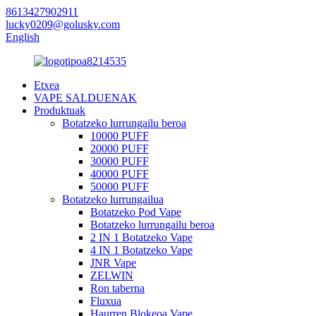
8613427902911
lucky0209@golusky.com
English
Etxea
VAPE SALDUENAK
Produktuak
Botatzeko lurrungailu beroa
10000 PUFF
20000 PUFF
30000 PUFF
40000 PUFF
50000 PUFF
Botatzeko lurrungailua
Botatzeko Pod Vape
Botatzeko lurrungailu beroa
2 IN 1 Botatzeko Vape
4 IN 1 Botatzeko Vape
JNR Vape
ZELWIN
Ron taberna
Fluxua
Haurren Blokeoa Vape