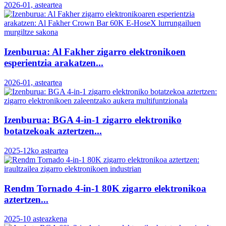
2026-01, asteartea
Izenburua: Al Fakher zigarro elektronikoen
esperientzia arakatzen...
2026-01, asteartea
Izenburua: BGA 4-in-1 zigarro elektroniko
botatzekoak aztertzen...
2025-12ko asteartea
Rendm Tornado 4-in-1 80K zigarro elektronikoa
aztertzen...
2025-10 asteazkena