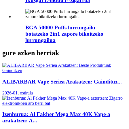
Ikusgai E-likido E-zigarroa
BGA 50000 Puffs lurrungailu
botatzeko 2in1 zapore bikoitzeko
lurrungailua
gure azken berriak
ALIBARBAR Vape Seriea Arakatzen: Gaindituz...
2026-01, ostirala
Izenburua: Al Fakher Mega Max 40K Vape-a
arakatzen: A...