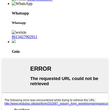
Whatsapp
Whatsapp
8613427902911
Goia