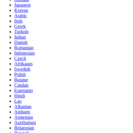
Japanese
Korean
Arabic
Irish
Greek
Turkish
Italian
Danish
Romanian
Indonesian
Czech
Afrikaans
Swedish
Polish
Basque
Catalan
Esperanto
Hindi
Lao
Albanian
Amharic
Armenian
Azerbaijani
Belarusian