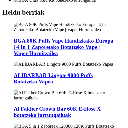
Heldu berriak
BGA 80K Puffs Vape Handizkako Europa
| 4 In 1 Zaporetako Botatzeko Vape |
Vaper Hornitzailea
ALIBARBAR Lingote 9000 Puffs
Botatzeko Vapea
Al Fakher Crown Bar 60K E-Hose X
botatzeko lurrungailuak