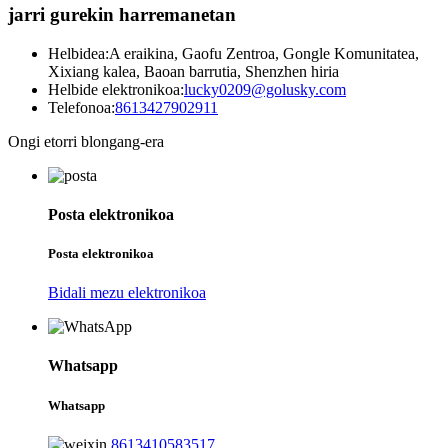
jarri gurekin harremanetan
Helbidea:
A eraikina, Gaofu Zentroa, Gongle Komunitatea,
Xixiang kalea, Baoan barrutia, Shenzhen hiria
Helbide elektronikoa:
lucky0209@golusky.com
Telefonoa:
8613427902911
Ongi etorri blongang-era
Posta elektronikoa
Posta elektronikoa
Bidali mezu elektronikoa
Whatsapp
Whatsapp
8613410583517