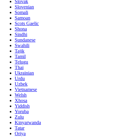
Slovak
Slovenian
Somali
Samoan
Scots Gaelic
Shona
Sindhi
Sundanese
Swahili
Tajik
Tamil
Telugu
Thai
Ukrainian
Urdu
Uzbek
Vietnamese
Welsh
Xhosa
Yiddish
Yoruba
Zulu
Kinyarwanda
Tatar
Oriya