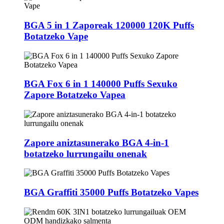
BGA 5 in 1 Zaporeak 120000 120K Puffs
Botatzeko Vape
BGA Fox 6 in 1 140000 Puffs Sexuko
Zapore Botatzeko Vapea
Zapore aniztasunerako BGA 4-in-1
botatzeko lurrungailu onenak
BGA Graffiti 35000 Puffs Botatzeko Vapes