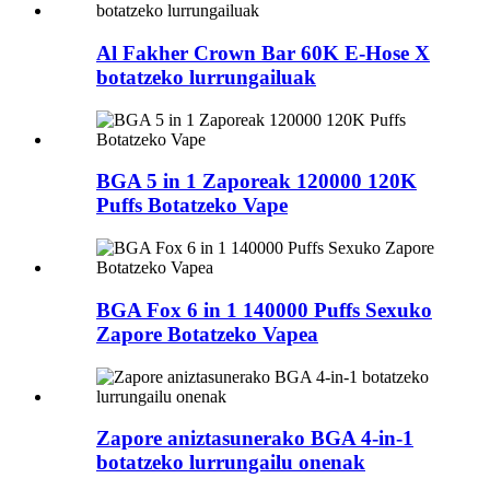
Al Fakher Crown Bar 60K E-Hose X
botatzeko lurrungailuak
BGA 5 in 1 Zaporeak 120000 120K
Puffs Botatzeko Vape
BGA Fox 6 in 1 140000 Puffs Sexuko
Zapore Botatzeko Vapea
Zapore aniztasunerako BGA 4-in-1
botatzeko lurrungailu onenak