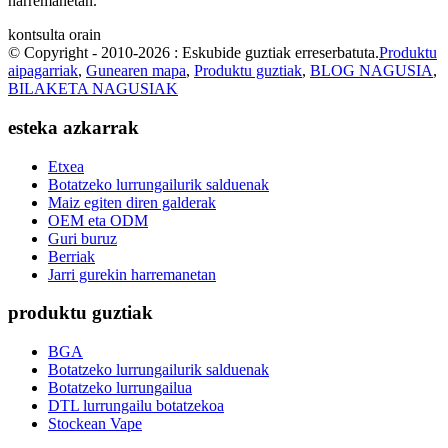
harremanetan.
kontsulta orain
© Copyright - 2010-2026 : Eskubide guztiak erreserbatuta.
Produktu
aipagarriak
,
Gunearen mapa
,
Produktu guztiak
,
BLOG NAGUSIA
,
BILAKETA NAGUSIAK
esteka azkarrak
Etxea
Botatzeko lurrungailurik salduenak
Maiz egiten diren galderak
OEM eta ODM
Guri buruz
Berriak
Jarri gurekin harremanetan
produktu guztiak
BGA
Botatzeko lurrungailurik salduenak
Botatzeko lurrungailua
DTL lurrungailu botatzekoa
Stockean Vape