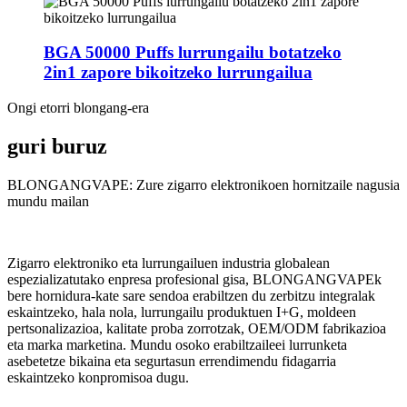
BGA 50000 Puffs lurrungailu botatzeko
2in1 zapore bikoitzeko lurrungailua
Ongi etorri blongang-era
guri buruz
BLONGANGVAPE: Zure zigarro elektronikoen hornitzaile nagusia
mundu mailan
Zigarro elektroniko eta lurrungailuen industria globalean
espezializatutako enpresa profesional gisa, BLONGANGVAPEk
bere hornidura-kate sare sendoa erabiltzen du zerbitzu integralak
eskaintzeko, hala nola, lurrungailu produktuen I+G, moldeen
pertsonalizazioa, kalitate proba zorrotzak, OEM/ODM fabrikazioa
eta marka marketina. Mundu osoko erabiltzaileei lurrunketa
asebetetze bikaina eta segurtasun errendimendu fidagarria
eskaintzeko konpromisoa dugu.