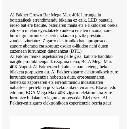
Al Fakher Crown Bar Mega Max 40K lurrungailu
botatzaileek errendimendu bikaina ez ezik, LED pantaila
eroso bat ere badute, bateriaren maila eta e-likidoaren oreka
edozein unetan egiaztatzeko aukera ematen dizuna, zure
hurrengo lurruntze esperientziarako guztiz prestatuta
zaudela ziurtatuz. Zigarro elektroniko hau aproposa da
zapore aberatsa eta gorputz osoko e-likidoa nahi duten
zuzenean lurruntzen dutenentzat (DTL).
Al Fakher marka ospetsuaren parte gisa, kalitate handiko
nargile produktuengatik ezaguna dena, BGA Mega Max
40K Vape-k Al Fakher-en bikaintasunaren etengabeko
bilaketa gorpuzten du. Al Fakher zigarro elektronikoek zure
lurruntze esperientzia hobetzen dute, erosotasunaren,
benetako zaporearen eta errendimendu indartsuaren
nahasketa perfektua gozatzeko aukera emanez. Etxean edo
edonon, BGA Mega Max 40K zigarro elektronikoa zure
lurruntze bidaiarako lagun aproposa da. Bizi ezazu Al
Fakher-en zigarro elektronikoen esperientzia berria gaur!