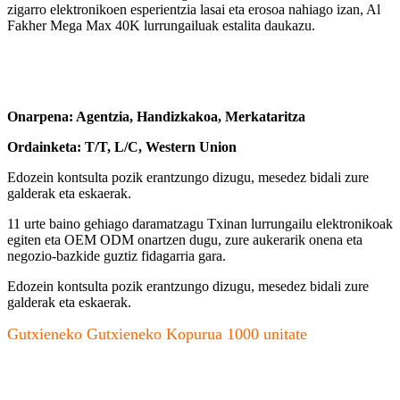
zigarro elektronikoen esperientzia lasai eta erosoa nahiago izan, Al
Fakher Mega Max 40K lurrungailuak estalita daukazu.
Onarpena: Agentzia, Handizkakoa, Merkataritza
Ordainketa: T/T, L/C, Western Union
Edozein kontsulta pozik erantzungo dizugu, mesedez bidali zure
galderak eta eskaerak.
11 urte baino gehiago daramatzagu Txinan lurrungailu elektronikoak
egiten eta OEM ODM onartzen dugu, zure aukerarik onena eta
negozio-bazkide guztiz fidagarria gara.
Edozein kontsulta pozik erantzungo dizugu, mesedez bidali zure
galderak eta eskaerak.
Gutxieneko Gutxieneko Kopurua 1000 unitate