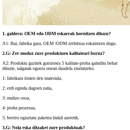
1. galdera: OEM edo ODM eskaerak hornitzen dituzu?
A1: Bai, fabrika gara, OEM /ODM zerbitzua eskaintzen dugu.
2.G: Zer moduz zure produktuen kalitateari buruz?
A2: Produktu guztiek gutxienez 5 kalitate-proba gainditu behar
dituzte, salgaiak egoera onean daudela ziurtatzeko.
1: fabrikara iristen den materiala,
2: erdi eginda dagoen zatia,
3: multzo osoa,
4: proba prozesua,
5: berriro egiaztatu paketea bidali aurretik.
3.G: Nola eska ditzaket zure produktuak?