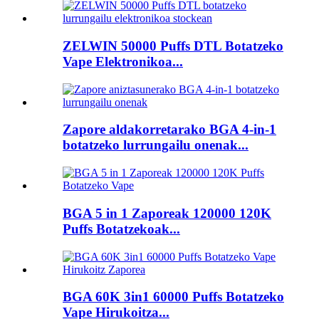
ZELWIN 50000 Puffs DTL Botatzeko
Vape Elektronikoa...
Zapore aldakorretarako BGA 4-in-1
botatzeko lurrungailu onenak...
BGA 5 in 1 Zaporeak 120000 120K
Puffs Botatzekoak...
BGA 60K 3in1 60000 Puffs Botatzeko
Vape Hirukoitza...