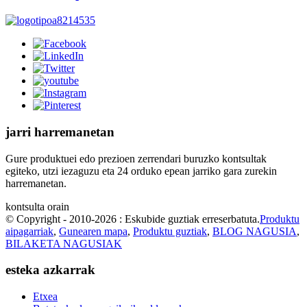
jarri harremanetan
Gure produktuei edo prezioen zerrendari buruzko kontsultak
egiteko, utzi iezaguzu eta 24 orduko epean jarriko gara zurekin
harremanetan.
kontsulta orain
© Copyright - 2010-2026 : Eskubide guztiak erreserbatuta.
Produktu
aipagarriak
,
Gunearen mapa
,
Produktu guztiak
,
BLOG NAGUSIA
,
BILAKETA NAGUSIAK
esteka azkarrak
Etxea