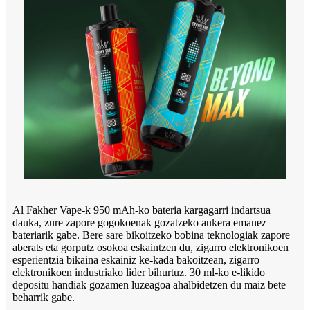
Al Fakher Vape-k 950 mAh-ko bateria kargagarri indartsua
dauka, zure zapore gogokoenak gozatzeko aukera emanez
bateriarik gabe. Bere sare bikoitzeko bobina teknologiak zapore
aberats eta gorputz osokoa eskaintzen du, zigarro elektronikoen
esperientzia bikaina eskainiz ke-kada bakoitzean, zigarro
elektronikoen industriako lider bihurtuz. 30 ml-ko e-likido
depositu handiak gozamen luzeagoa ahalbidetzen du maiz bete
beharrik gabe.