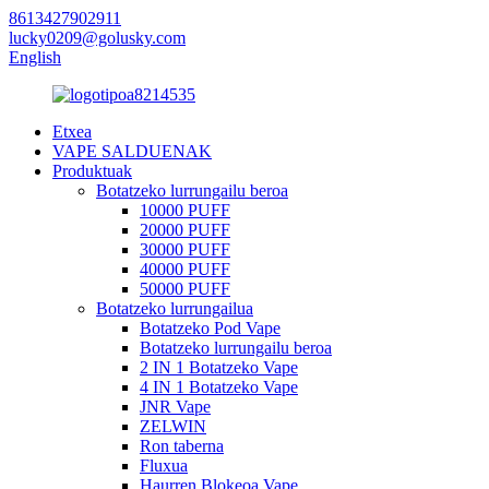
8613427902911
lucky0209@golusky.com
English
Etxea
VAPE SALDUENAK
Produktuak
Botatzeko lurrungailu beroa
10000 PUFF
20000 PUFF
30000 PUFF
40000 PUFF
50000 PUFF
Botatzeko lurrungailua
Botatzeko Pod Vape
Botatzeko lurrungailu beroa
2 IN 1 Botatzeko Vape
4 IN 1 Botatzeko Vape
JNR Vape
ZELWIN
Ron taberna
Fluxua
Haurren Blokeoa Vape