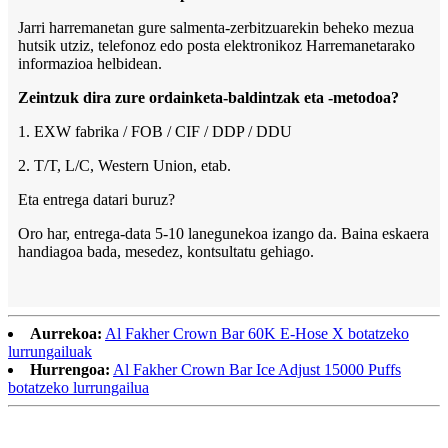
Jarri harremanetan gure salmenta-zerbitzuarekin beheko mezua
hutsik utziz, telefonoz edo posta elektronikoz Harremanetarako
informazioa helbidean.
Zeintzuk dira zure ordainketa-baldintzak eta -metodoa?
1. EXW fabrika / FOB / CIF / DDP / DDU
2. T/T, L/C, Western Union, etab.
Eta entrega datari buruz?
Oro har, entrega-data 5-10 lanegunekoa izango da. Baina eskaera
handiagoa bada, mesedez, kontsultatu gehiago.
Aurrekoa:
Al Fakher Crown Bar 60K E-Hose X botatzeko
lurrungailuak
Hurrengoa:
Al Fakher Crown Bar Ice Adjust 15000 Puffs
botatzeko lurrungailua