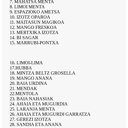
7. MAHATSA MENTA
8. LIMOI MENTA
9. ESPAZIOKO AMETSA
10. IZOTZ OPAROA
11. MAITASUN MAGIKOA
12. MANGO FRESKOA
13. MERTXIKA IZOTZA
14. BI SAGAR
15. MARRUBI-PONTXA
16. LIMOI-LIMA
17.HUBBA
18. MINTZA BELTZ GROSELLA
19. MANGO ANANA
20. BAIA URDINA
21. MENDAK
22.MENTOLA
23. BAIA NAHASIAK
24. AHAIA ETA MUGURDIA
25. LARANJA MENTA
26. AHAIA ETA MUGURDI GARRATZA
27. GEREZI IZOTZA
28. SANDIA ETA ANANA