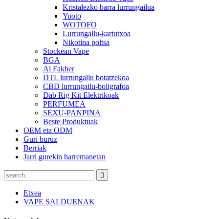
Kristalezko barra lurrungailua
Yuoto
WOTOFO
Lurrungailu-kartutxoa
Nikotina poltsa
Stockean Vape
BGA
Al Fakher
DTL lurrungailu botatzekoa
CBD lurrungailu-boligrafoa
Dab Rig Kit Elektrikoak
PERFUMEA
SEXU-PANPINA
Beste Produktuak
OEM eta ODM
Guri buruz
Berriak
Jarri gurekin harremanetan
Etxea
VAPE SALDUENAK