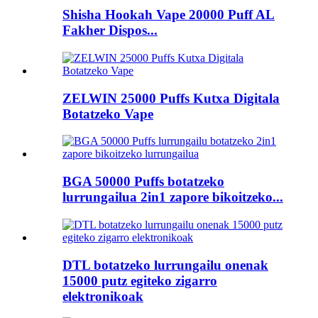
Shisha Hookah Vape 20000 Puff AL
Fakher Dispos...
ZELWIN 25000 Puffs Kutxa Digitala
Botatzeko Vape
BGA 50000 Puffs botatzeko
lurrungailua 2in1 zapore bikoitzeko...
DTL botatzeko lurrungailu onenak
15000 putz egiteko zigarro
elektronikoak