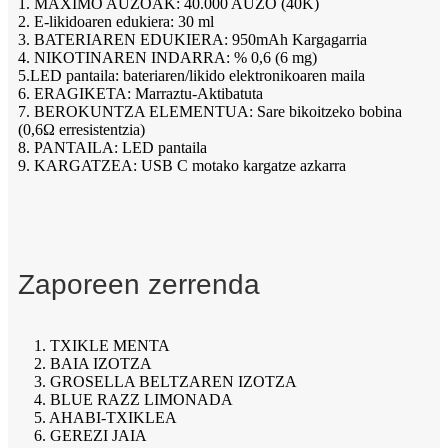
1. MAXIMO AUZOAK: 40.000 AUZO (40K)
2. E-likidoaren edukiera: 30 ml
3. BATERIAREN EDUKIERA: 950mAh Kargagarria
4. NIKOTINAREN INDARRA: % 0,6 (6 mg)
5.LED pantaila: bateriaren/likido elektronikoaren maila
6. ERAGIKETA: Marraztu-Aktibatuta
7. BEROKUNTZA ELEMENTUA: Sare bikoitzeko bobina
(0,6Ω erresistentzia)
8. PANTAILA: LED pantaila
9. KARGATZEA: USB C motako kargatze azkarra
Zaporeen zerrenda
1. TXIKLE MENTA
2. BAIA IZOTZA
3. GROSELLA BELTZAREN IZOTZA
4. BLUE RAZZ LIMONADA
5. AHABI-TXIKLEA
6. GEREZI JAIA