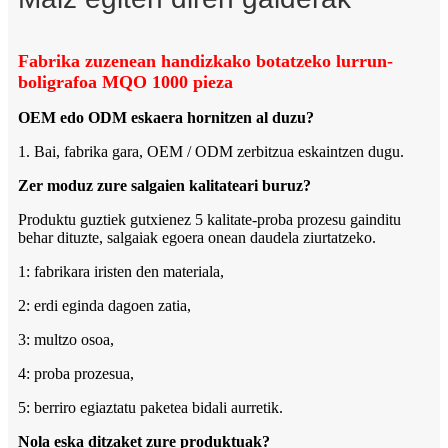
Fabrika zuzenean handizkako botatzeko lurrun-
boligrafoa MQO 1000 pieza
OEM edo ODM eskaera hornitzen al duzu?
1. Bai, fabrika gara, OEM / ODM zerbitzua eskaintzen dugu.
Zer moduz zure salgaien kalitateari buruz?
Produktu guztiek gutxienez 5 kalitate-proba prozesu gainditu
behar dituzte, salgaiak egoera onean daudela ziurtatzeko.
1: fabrikara iristen den materiala,
2: erdi eginda dagoen zatia,
3: multzo osoa,
4: proba prozesua,
5: berriro egiaztatu paketea bidali aurretik.
Nola eska ditzaket zure produktuak?