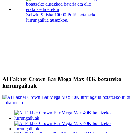
Zelwin Shisha 10000 Puffs botatzeko
lurrungailua ausazkoa...
Al Fakher Crown Bar Mega Max 40K botatzeko
lurrungailuak