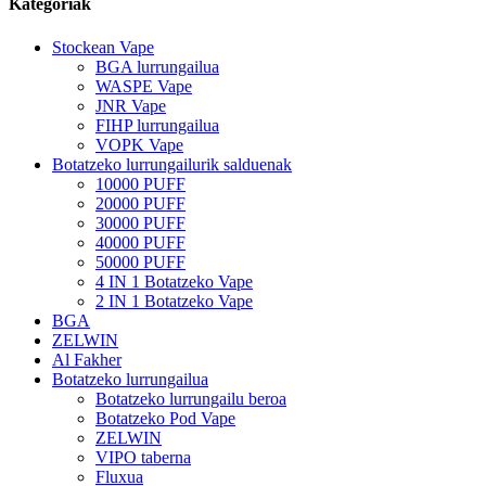
Kategoriak
Stockean Vape
BGA lurrungailua
WASPE Vape
JNR Vape
FIHP lurrungailua
VOPK Vape
Botatzeko lurrungailurik salduenak
10000 PUFF
20000 PUFF
30000 PUFF
40000 PUFF
50000 PUFF
4 IN 1 Botatzeko Vape
2 IN 1 Botatzeko Vape
BGA
ZELWIN
Al Fakher
Botatzeko lurrungailua
Botatzeko lurrungailu beroa
Botatzeko Pod Vape
ZELWIN
VIPO taberna
Fluxua