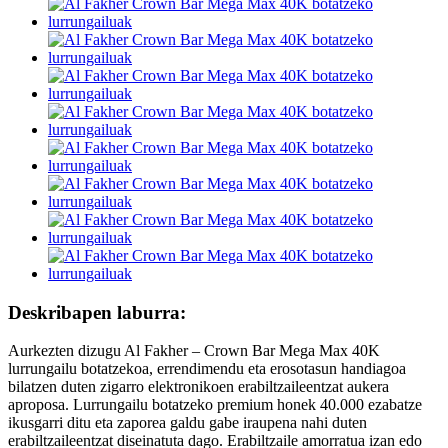
Deskribapen laburra:
Aurkezten dizugu Al Fakher – Crown Bar Mega Max 40K
lurrungailu botatzekoa, errendimendu eta erosotasun handiagoa
bilatzen duten zigarro elektronikoen erabiltzaileentzat aukera
aproposa. Lurrungailu botatzeko premium honek 40.000 ezabatze
ikusgarri ditu eta zaporea galdu gabe iraupena nahi duten
erabiltzaileentzat diseinatuta dago. Erabiltzaile amorratua izan edo