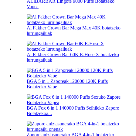
ALIBARBAR Lingote 9000 Puffs Botatzeko
Vapea
Al Fakher Crown Bar Mega Max 40K botatzeko
lurrungailuak
Al Fakher Crown Bar 60K E-Hose X botatzeko
lurrungailuak
BGA 5 in 1 Zaporeak 120000 120K Puffs
Botatzeko Vape
BGA Fox 6 in 1 140000 Puffs Seihileko Zapore
Botatzekoa...
Zapore aniztasunerako BGA 4-in-1 botatzeko