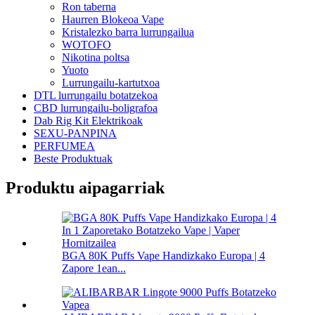
Ron taberna
Haurren Blokeoa Vape
Kristalezko barra lurrungailua
WOTOFO
Nikotina poltsa
Yuoto
Lurrungailu-kartutxoa
DTL lurrungailu botatzekoa
CBD lurrungailu-boligrafoa
Dab Rig Kit Elektrikoak
SEXU-PANPINA
PERFUMEA
Beste Produktuak
Produktu aipagarriak
BGA 80K Puffs Vape Handizkako Europa | 4
Zapore 1ean...