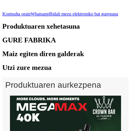
Kontsulta orain
Whatsapp
Bidali mezu elektroniko bat guregana
Produktuaren xehetasuna
GURE FABRIKA
Maiz egiten diren galderak
Utzi zure mezua
Produktuaren aurkezpena