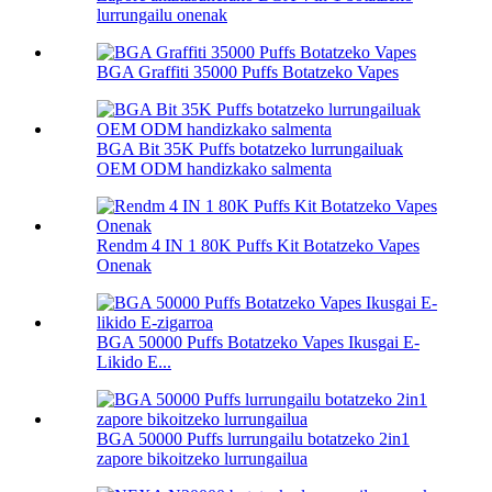
lurrungailu onenak
BGA Graffiti 35000 Puffs Botatzeko Vapes
BGA Bit 35K Puffs botatzeko lurrungailuak
OEM ODM handizkako salmenta
Rendm 4 IN 1 80K Puffs Kit Botatzeko Vapes
Onenak
BGA 50000 Puffs Botatzeko Vapes Ikusgai E-
Likido E...
BGA 50000 Puffs lurrungailu botatzeko 2in1
zapore bikoitzeko lurrungailua