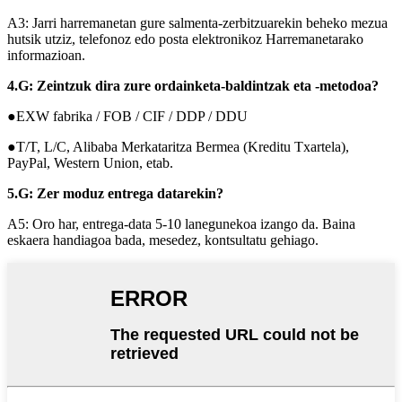
A3: Jarri harremanetan gure salmenta-zerbitzuarekin beheko mezua
hutsik utziz, telefonoz edo posta elektronikoz Harremanetarako
informazioan.
4.G: Zeintzuk dira zure ordainketa-baldintzak eta -metodoa?
●EXW fabrika / FOB / CIF / DDP / DDU
●T/T, L/C, Alibaba Merkataritza Bermea (Kreditu Txartela),
PayPal, Western Union, etab.
5.G: Zer moduz entrega datarekin?
A5: Oro har, entrega-data 5-10 lanegunekoa izango da. Baina
eskaera handiagoa bada, mesedez, kontsultatu gehiago.