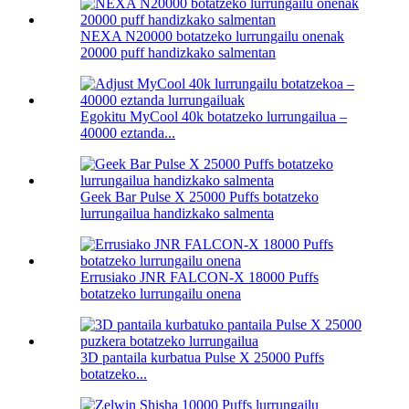
NEXA N20000 botatzeko lurrungailu onenak
20000 puff handizkako salmentan
Egokitu MyCool 40k botatzeko lurrungailua –
40000 eztanda...
Geek Bar Pulse X 25000 Puffs botatzeko
lurrungailua handizkako salmenta
Errusiako JNR FALCON-X 18000 Puffs
botatzeko lurrungailu onena
3D pantaila kurbatua Pulse X 25000 Puffs
botatzeko...