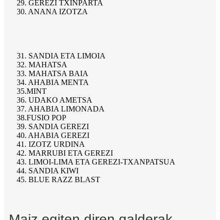
29. GEREZI TXINPARTA
30. ANANA IZOTZA
31. SANDIA ETA LIMOIA
32. MAHATSA
33. MAHATSA BAIA
34. AHABIA MENTA
35.MINT
36. UDAKO AMETSA
37. AHABIA LIMONADA
38.FUSIO POP
39. SANDIA GEREZI
40. AHABIA GEREZI
41. IZOTZ URDINA
42. MARRUBI ETA GEREZI
43. LIMOI-LIMA ETA GEREZI-TXANPATSUA
44. SANDIA KIWI
45. BLUE RAZZ BLAST
Maiz egiten diren galderak