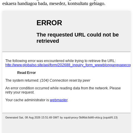
eskaera handiagoa bada, mesedez, kontsultatu gehiago.