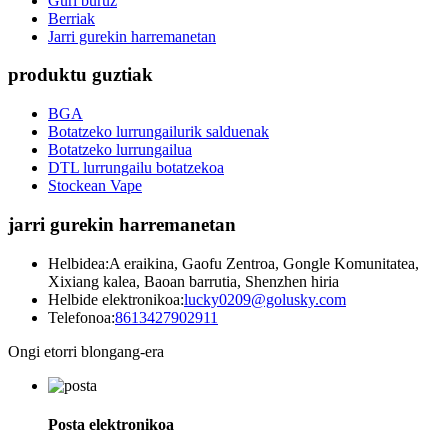
Guri buruz
Berriak
Jarri gurekin harremanetan
produktu guztiak
BGA
Botatzeko lurrungailurik salduenak
Botatzeko lurrungailua
DTL lurrungailu botatzekoa
Stockean Vape
jarri gurekin harremanetan
Helbidea:
A eraikina, Gaofu Zentroa, Gongle Komunitatea,
Xixiang kalea, Baoan barrutia, Shenzhen hiria
Helbide elektronikoa:
lucky0209@golusky.com
Telefonoa:
8613427902911
Ongi etorri blongang-era
Posta elektronikoa