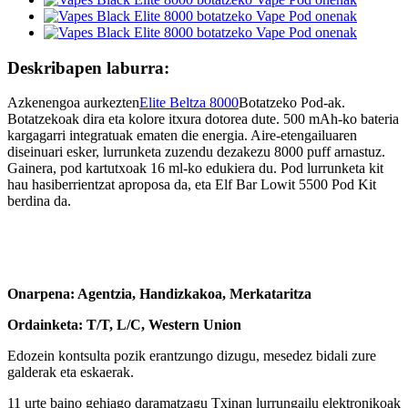
Deskribapen laburra:
Azkenengoa aurkezten
Elite Beltza 8000
Botatzeko Pod-ak.
Botatzekoak dira eta kolore itxura dotorea dute. 500 mAh-ko bateria
kargagarri integratuak ematen die energia. Aire-etengailuaren
diseinuari esker, lurrunketa zuzendu dezakezu 8000 puff arnastuz.
Gainera, pod kartutxoak 16 ml-ko edukiera du. Pod lurrunketa kit
hau hasiberrientzat aproposa da, eta Elf Bar Lowit 5500 Pod Kit
berdina da.
Onarpena: Agentzia, Handizkakoa, Merkataritza
Ordainketa: T/T, L/C, Western Union
Edozein kontsulta pozik erantzungo dizugu, mesedez bidali zure
galderak eta eskaerak.
11 urte baino gehiago daramatzagu Txinan lurrungailu elektronikoak