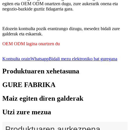
egiten eta OEM ODM onartzen dugu, zure aukerarik onena eta
negozio-bazkide guztiz fidagarria gara.
Edozein kontsulta pozik erantzungo dizugu, mesedez bidali zure
galderak eta eskaerak.
OEM ODM lagina onartzen du
Kontsulta orain
Whatsapp
Bidali mezu elektroniko bat guregana
Produktuaren xehetasuna
GURE FABRIKA
Maiz egiten diren galderak
Utzi zure mezua
Produktuaren aurkezpena