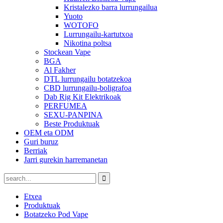
Kristalezko barra lurrungailua
Yuoto
WOTOFO
Lurrungailu-kartutxoa
Nikotina poltsa
Stockean Vape
BGA
Al Fakher
DTL lurrungailu botatzekoa
CBD lurrungailu-boligrafoa
Dab Rig Kit Elektrikoak
PERFUMEA
SEXU-PANPINA
Beste Produktuak
OEM eta ODM
Guri buruz
Berriak
Jarri gurekin harremanetan
Etxea
Produktuak
Botatzeko Pod Vape