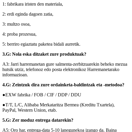
1: fabrikara iristen den materiala,
2: erdi eginda dagoen zatia,
3: multzo osoa,
4: proba prozesua,
5: berriro egiaztatu paketea bidali aurretik.
3.G: Nola eska ditzaket zure produktuak?
A3: Jarri harremanetan gure salmenta-zerbitzuarekin beheko mezua
hutsik utziz, telefonoz edo posta elektronikoz Harremanetarako
informazioan.
4.G: Zeintzuk dira zure ordainketa-baldintzak eta -metodoa?
●EXW fabrika / FOB / CIF / DDP / DDU
●T/T, L/C, Alibaba Merkataritza Bermea (Kreditu Txartela),
PayPal, Western Union, etab.
5.G: Zer moduz entrega datarekin?
A5: Oro har, entrega-data 5-10 lanegunekoa izango da. Baina