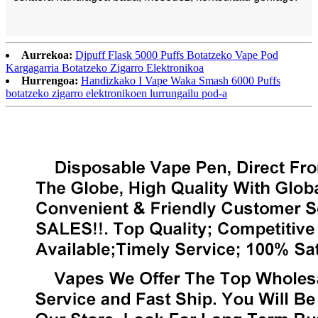
Aurrekoa:
Djpuff Flask 5000 Puffs Botatzeko Vape Pod
Kargagarria Botatzeko Zigarro Elektronikoa
Hurrengoa:
Handizkako I Vape Waka Smash 6000 Puffs
botatzeko zigarro elektronikoen lurrungailu pod-a