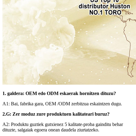
1. galdera: OEM edo ODM eskaerak hornitzen dituzu?
A1: Bai, fabrika gara, OEM /ODM zerbitzua eskaintzen dugu.
2.G: Zer moduz zure produktuen kalitateari buruz?
A2: Produktu guztiek gutxienez 5 kalitate-proba gainditu behar
dituzte, salgaiak egoera onean daudela ziurtatzeko.