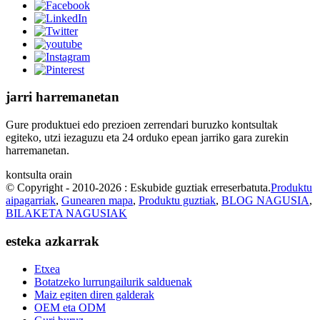
jarri harremanetan
Gure produktuei edo prezioen zerrendari buruzko kontsultak
egiteko, utzi iezaguzu eta 24 orduko epean jarriko gara zurekin
harremanetan.
kontsulta orain
© Copyright - 2010-2026 : Eskubide guztiak erreserbatuta.
Produktu
aipagarriak
,
Gunearen mapa
,
Produktu guztiak
,
BLOG NAGUSIA
,
BILAKETA NAGUSIAK
esteka azkarrak
Etxea
Botatzeko lurrungailurik salduenak
Maiz egiten diren galderak
OEM eta ODM