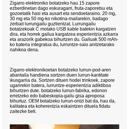
Zigarro elektroniko botatzeko hau 15 zapore
ezberdinetan dago eskuragarri, fruta-zaporetsu eta
gozoetatik hasi eta ausart eta sendoetaraino. 20 mg,
30 mg eta 50 mg-ko nikotina-mailarekin, badago
zerbait lurrungailu guztientzat. Lurrungailu
botatzekoak C motako USB kable batekin kargatzen
dira, eta horrek gailua kargatzea esperientzia azkarra
eta arazorik gabekoa bihurtzen du. Gailuak 500 mAh-
ko bateria integratua du, lurruntze-saio anitzetarako
nahikoa dena.
Zigarro elektronikoetan botatzeko lurrun-pod-aren
abantaila handiena sortzen duen lurrun-kantitate
ikusgarria da. Sortzen dituen hodei trinkoek, zapore
ugarirekin batera, lurruntze-esperientzia adiktiboa
bihurtzen dute. botatzeko lurrun-fabrika, edonon
erretzeko edo babeskopia-gailu gisa aproposa
bihurtuz. OEM botatzeko lurrun-ontzi bat da, hau da,
kalitatea eta koherentzia eskaintzen dituela fidatu
zaitezke beti.