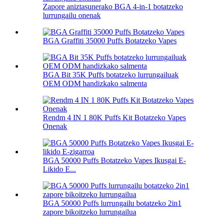
Zapore aniztasunerako BGA 4-in-1 botatzeko
lurrungailu onenak
BGA Graffiti 35000 Puffs Botatzeko Vapes
BGA Bit 35K Puffs botatzeko lurrungailuak
OEM ODM handizkako salmenta
Rendm 4 IN 1 80K Puffs Kit Botatzeko Vapes
Onenak
BGA 50000 Puffs Botatzeko Vapes Ikusgai E-
Likido E...
BGA 50000 Puffs lurrungailu botatzeko 2in1
zapore bikoitzeko lurrungailua