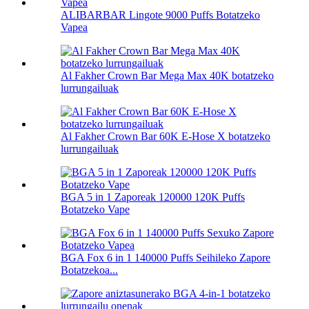
ALIBARBAR Lingote 9000 Puffs Botatzeko
Vapea
Al Fakher Crown Bar Mega Max 40K botatzeko
lurrungailuak
Al Fakher Crown Bar 60K E-Hose X botatzeko
lurrungailuak
BGA 5 in 1 Zaporeak 120000 120K Puffs
Botatzeko Vape
BGA Fox 6 in 1 140000 Puffs Seihileko Zapore
Botatzekoa...