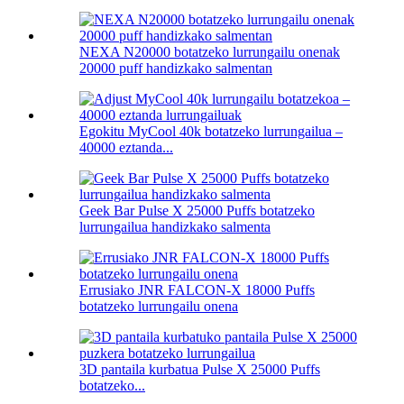
NEXA N20000 botatzeko lurrungailu onenak
20000 puff handizkako salmentan
Egokitu MyCool 40k botatzeko lurrungailua –
40000 eztanda...
Geek Bar Pulse X 25000 Puffs botatzeko
lurrungailua handizkako salmenta
Errusiako JNR FALCON-X 18000 Puffs
botatzeko lurrungailu onena
3D pantaila kurbatua Pulse X 25000 Puffs
botatzeko...