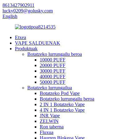
8613427902911
lucky0209@golusky.com
English
Etxea
VAPE SALDUENAK
Produktuak
Botatzeko lurrungailu beroa
10000 PUFF
20000 PUFF
30000 PUFF
40000 PUFF
50000 PUFF
Botatzeko lurrungailua
Botatzeko Pod Vape
Botatzeko lurrungailu beroa
2 IN 1 Botatzeko Vape
4 IN 1 Botatzeko Vape
JNR Vape
ZELWIN
Ron taberna
Fluxua
Haurren Blokeoa Vape