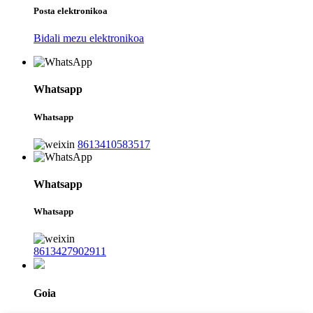
Posta elektronikoa
Bidali mezu elektronikoa
Whatsapp
Whatsapp
8613410583517
Whatsapp
Whatsapp
8613427902911
Goia