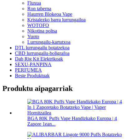
Fluxua
Ron taberna
Haurren Blokeoa Vape
Kristalezko barra lurrungailua
WOTOFO
Nikotina poltsa
Yuoto
Lurrungailu-kartutxoa
DTL lurrungailu botatzekoa
CBD lurrungailu-boligrafoa
Dab Rig Kit Elektrikoak
SEXU-PANPINA
PERFUMEA
Beste Produktuak
Produktu aipagarriak
BGA 80K Puffs Vape Handizkako Europa | 4
Zapore 1ean...