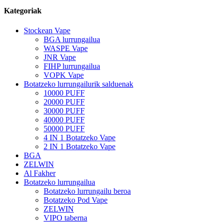
Kategoriak
Stockean Vape
BGA lurrungailua
WASPE Vape
JNR Vape
FIHP lurrungailua
VOPK Vape
Botatzeko lurrungailurik salduenak
10000 PUFF
20000 PUFF
30000 PUFF
40000 PUFF
50000 PUFF
4 IN 1 Botatzeko Vape
2 IN 1 Botatzeko Vape
BGA
ZELWIN
Al Fakher
Botatzeko lurrungailua
Botatzeko lurrungailu beroa
Botatzeko Pod Vape
ZELWIN
VIPO taberna