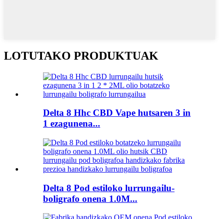
LOTUTAKO PRODUKTUAK
Delta 8 Hhc CBD Vape hutsaren 3 in
1 ezagunena...
Delta 8 Pod estiloko lurrungailu-
boligrafo onena 1.0M...