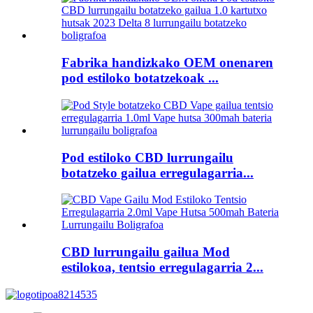
Fabrika handizkako OEM onenaren
pod estiloko botatzekoak ...
Pod estiloko CBD lurrungailu
botatzeko gailua erregulagarria...
CBD lurrungailu gailua Mod
estilokoa, tentsio erregulagarria 2...