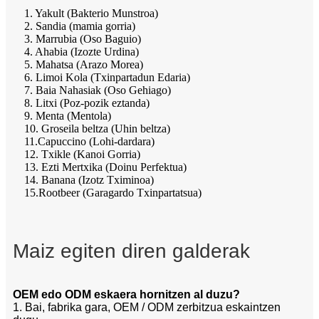
1. Yakult (Bakterio Munstroa)
2. Sandia (mamia gorria)
3. Marrubia (Oso Baguio)
4. Ahabia (Izozte Urdina)
5. Mahatsa (Arazo Morea)
6. Limoi Kola (Txinpartadun Edaria)
7. Baia Nahasiak (Oso Gehiago)
8. Litxi (Poz-pozik eztanda)
9. Menta (Mentola)
10. Groseila beltza (Uhin beltza)
11.Capuccino (Lohi-dardara)
12. Txikle (Kanoi Gorria)
13. Ezti Mertxika (Doinu Perfektua)
14. Banana (Izotz Tximinoa)
15.Rootbeer (Garagardo Txinpartatsua)
Maiz egiten diren galderak
OEM edo ODM eskaera hornitzen al duzu?
1. Bai, fabrika gara, OEM / ODM zerbitzua eskaintzen