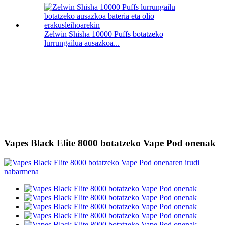
Zelwin Shisha 10000 Puffs botatzeko
lurrungailua ausazkoa...
Vapes Black Elite 8000 botatzeko Vape Pod onenak