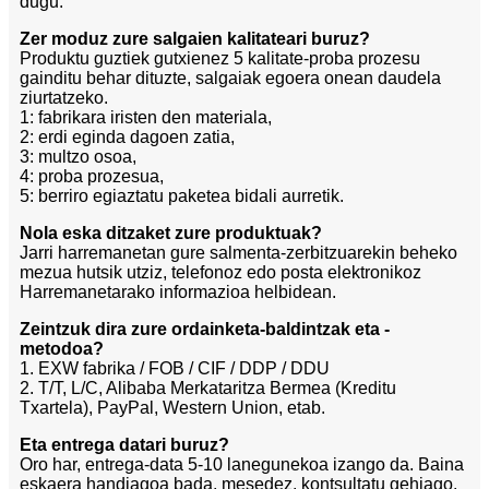
dugu.
Zer moduz zure salgaien kalitateari buruz?
Produktu guztiek gutxienez 5 kalitate-proba prozesu
gainditu behar dituzte, salgaiak egoera onean daudela
ziurtatzeko.
1: fabrikara iristen den materiala,
2: erdi eginda dagoen zatia,
3: multzo osoa,
4: proba prozesua,
5: berriro egiaztatu paketea bidali aurretik.
Nola eska ditzaket zure produktuak?
Jarri harremanetan gure salmenta-zerbitzuarekin beheko
mezua hutsik utziz, telefonoz edo posta elektronikoz
Harremanetarako informazioa helbidean.
Zeintzuk dira zure ordainketa-baldintzak eta -
metodoa?
1. EXW fabrika / FOB / CIF / DDP / DDU
2. T/T, L/C, Alibaba Merkataritza Bermea (Kreditu
Txartela), PayPal, Western Union, etab.
Eta entrega datari buruz?
Oro har, entrega-data 5-10 lanegunekoa izango da. Baina
eskaera handiagoa bada, mesedez, kontsultatu gehiago.