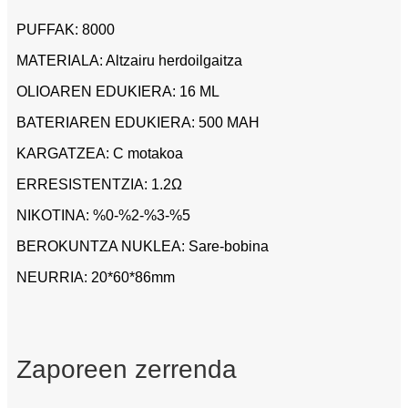
PUFFAK: 8000
MATERIALA: Altzairu herdoilgaitza
OLIOAREN EDUKIERA: 16 ML
BATERIAREN EDUKIERA: 500 MAH
KARGATZEA: C motakoa
ERRESISTENTZIA: 1.2Ω
NIKOTINA: %0-%2-%3-%5
BEROKUNTZA NUKLEA: Sare-bobina
NEURRIA: 20*60*86mm
Zaporeen zerrenda