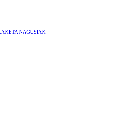
LAKETA NAGUSIAK